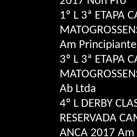
2017 Non Pro
1º L 3ª ETAPA 
MATOGROSSENS
Am Principiante
3º L 3ª ETAPA 
MATOGROSSENS
Ab Ltda
4º L DERBY CLA
RESERVADA CA
ANCA 2017 Am C