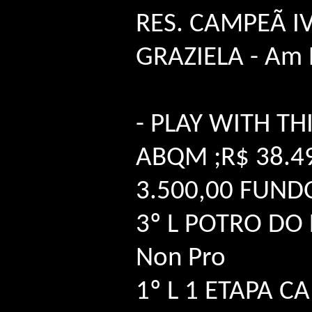
RES. CAMPEÃ I
GRAZIELA - Am P
- PLAY WITH THI
ABQM ;R$ 38.4
3.500,00 FUND
3º L POTRO DO
Non Pro
1º L 1 ETAPA 