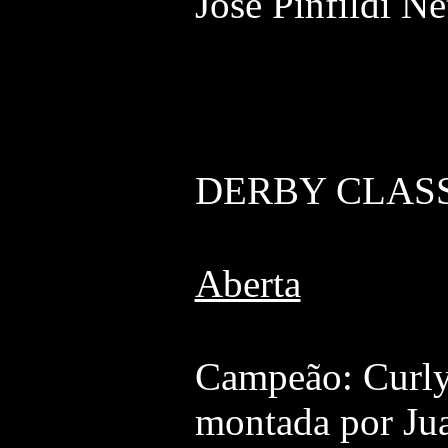
José Pinfildi N
DERBY CLASS
Aberta
Campeão: Cur
montada por Jua