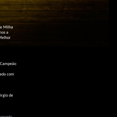
de Milha
mos a
Melhor
do Campeão
rado com
rgio de
 Campeão