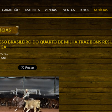
GARANHÕES
MATRIZES
VENDAS
EVENTOS
FOTOS
NOTÍCIAS
SO BRASILEIRO DO QUARTO DE MILHA TRAZ BONS RES
FGA
:58:45
 Azul