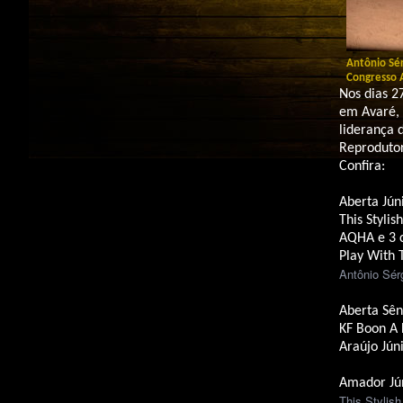
Antônio Sér
Congresso
Nos dias 2
em Avaré, 
liderança 
Reprodutor
Confira:
Aberta Júni
This Styli
AQHA e 3 c
Play With 
Antônio Sérg
Aberta Sên
KF Boon A
Araújo Júni
Amador Jú
This Stylis