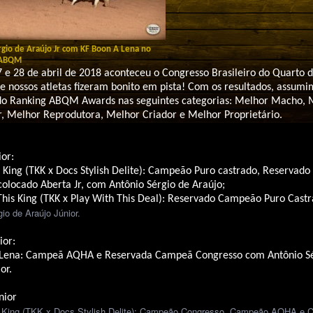
gio de Araújo Jr com KF Boon A Lena no
 ABQM
7 e 28 de abril de 2018 aconteceu o Congresso Brasileiro do Quarto 
e nossos atletas fizeram bonito em pista! Com os resultados, assumi
do Ranking ABQM Awards nas seguintes categorias: Melhor Macho, 
, Melhor Reprodutora, Melhor Criador e Melhor Proprietário.
or:
sh King (TKK x Docs Stylish Delite): Campeão Puro castrado, Reserva
olocado Aberta Jr, com Antônio Sérgio de Araújo;
This King (TKK x Play With This Deal): Reservado Campeão Puro Cast
io de Araújo Júnior.
ior:
 Lena: Campeã AQHA e Reservada Campeã Congresso com Antônio Sé
or.
nior
h King (TKK x Docs Stylish Delite): Campeão Congresso, Campeão AQHA e