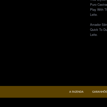
Puro Castra
Play With T
Leite.
Amador Sêni
Quick To Du
Leite.
A FAZENDA
GARANHÕE